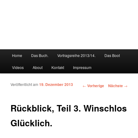
Hauptmenü
Home
Das Buch.
Vortragsreihe 2013/14.
Das Boot
Zum Inhalt wechseln
Zum sekundären Inhalt wechseln
Videos
About
Kontakt
Impressum
Veröffentlicht am
19. Dezember 2013
Artikelnavigation
←
Vorherige
Nächste
→
Rückblick, Teil 3. Winschlos
Glücklich.