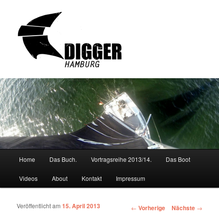
Hauptmenü
Home
Das Buch.
Vortragsreihe 2013/14.
Das Boot
Zum Inhalt wechseln
Zum sekundären Inhalt wechseln
Videos
About
Kontakt
Impressum
Veröffentlicht am
15. April 2013
Artikelnavigation
←
Vorherige
Nächste
→